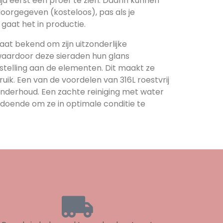
ltijd eerst een proef te zien. Daarin kunnen
oorgegeven (kosteloos), pas als je
gaat het in productie.
staat bekend om zijn uitzonderlijke
waardoor deze sieraden hun glans
stelling aan de elementen. Dit maakt ze
ruik. Een van de voordelen van 316L roestvrij
onderhoud. Een zachte reiniging met water
ldoende om ze in optimale conditie te