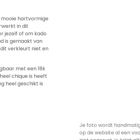
ze mooie hartvormige
werkt in dit
r jezelf of om kado
aad is gemaakt van
dit verkleurt niet en
rijgbaar met een 18k
heel chique is heeft
g heel geschikt is
Je foto wordt handmatig
op de website al een voo