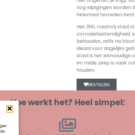
niet ongerust, je krijgt a
nog wijzigingen worden d
helemaal tevreden bent 
Het 316L roestvrij staal 
corrosiebestendigheid, 
behouden, zelfs na bloot
ideaal voor dagelijks geb
staal is het eenvoudige 
en milde zeep is vaak vo
houden.
BESTELLEN
Hoe werkt het? Heel simpel:
egen.
als