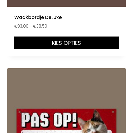
Waakbordje DeLuxe
€
33,00
-
€
38,50
KIES OPTIES