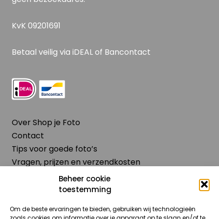
KvK 09201691
Betaal veilig via iDEAL of Bancontact
Over Shop je Foto
Contact
Tips voor goede foto’s
Vragen, prijzen en verzendkosten
Algemene voorwaarden
Beheer cookie
Retourbeleid
toestemming
Privacyverklaring
Om de beste ervaringen te bieden, gebruiken wij technologieën
Cookiebeleid (EU)
zoals cookies om informatie over je apparaat op te slaan en/of te