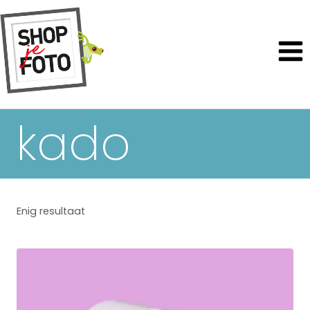
kado
Enig resultaat