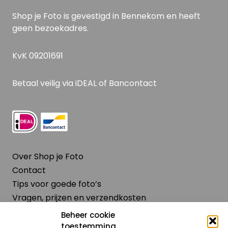
Shop je Foto is gevestigd in Bennekom en heeft
geen bezoekadres.
KvK 09201691
Betaal veilig via iDEAL of Bancontact
Over Shop je Foto
Contact
Tips voor goede foto’s
Vragen, prijzen en verzendkosten
Algemene voorwaarden
Beheer cookie
Retourbeleid
toestemming